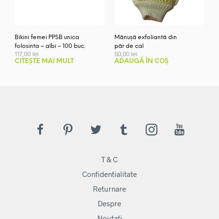
Bikini femei PPSB unica
Mănușă exfoliantă din
folosinta – albi – 100 buc.
păr de cal
117,00
lei
50,00
lei
CITEȘTE MAI MULT
ADAUGĂ ÎN COȘ
T & C
Confidentialitate
Returnare
Despre
Noutati