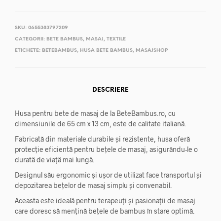
SKU:
0655383797209
CATEGORII:
BETE BAMBUS
,
MASAJ
,
TEXTILE
ETICHETE:
BETEBAMBUS
,
HUSA BETE BAMBUS
,
MASAJSHOP
DESCRIERE
Husa pentru bete de masaj de la BeteBambus.ro, cu
dimensiunile de 65 cm x 13 cm, este de calitate italiană.
Fabricată din materiale durabile și rezistente, husa oferă
protecție eficientă pentru bețele de masaj, asigurându-le o
durată de viață mai lungă.
Designul său ergonomic și ușor de utilizat face transportul și
depozitarea bețelor de masaj simplu și convenabil.
Aceasta este ideală pentru terapeuți și pasionații de masaj
care doresc să mențină bețele de bambus în stare optimă.