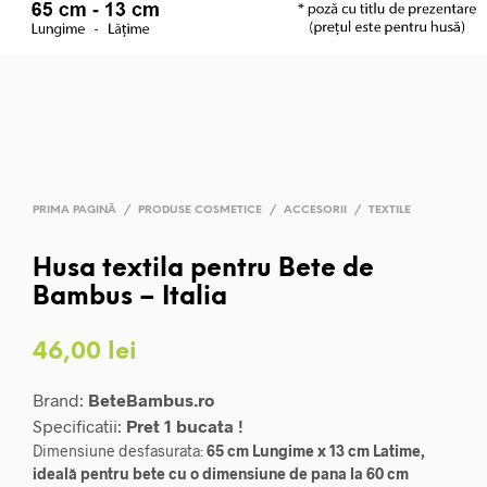
PRIMA PAGINĂ
/
PRODUSE COSMETICE
/
ACCESORII
/
TEXTILE
Husa textila pentru Bete de
Bambus – Italia
46,00
lei
Brand:
BeteBambus.ro
Specificatii:
Pret 1 bucata !
Dimensiune desfasurata:
65 cm Lungime x 13 cm Latime,
ideală pentru bete cu o dimensiune de pana la 60 cm