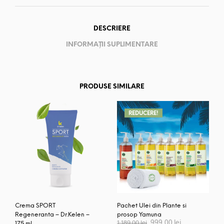
DESCRIERE
INFORMAȚII SUPLIMENTARE
PRODUSE SIMILARE
REDUCERE!
Crema SPORT
Pachet Ulei din Plante si
Regeneranta – Dr.Kelen –
prosop Yamuna
Prețul
Prețul
999,00
lei
1.189,00
lei
175 ml