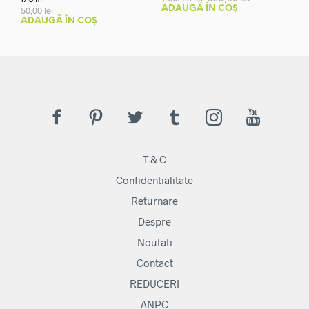
inițial
curent
ADAUGĂ ÎN COȘ
50,00
lei
a
este:
ADAUGĂ ÎN COȘ
fost:
999,00 lei.
1.189,00 lei.
T & C
Confidentialitate
Returnare
Despre
Noutati
Contact
REDUCERI
ANPC