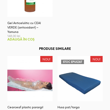
Gel Anticelulitic cu CEAI
VERDE (antioxidant) –
Yamuna
148,00
lei
ADAUGĂ ÎN COȘ
PRODUSE SIMILARE
NOU!
NOU!
STOC EPUIZAT
Cearceaf plastic parargil
Husa pat/targa