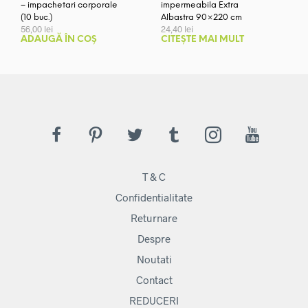
– impachetari corporale
impermeabila Extra
(10 buc.)
Albastra 90×220 cm
56,00
lei
24,40
lei
ADAUGĂ ÎN COȘ
CITEȘTE MAI MULT
T & C
Confidentialitate
Returnare
Despre
Noutati
Contact
REDUCERI