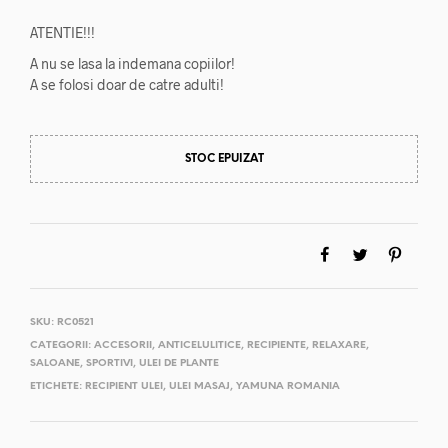
ATENTIE!!!
A nu se lasa la indemana copiilor!
A se folosi doar de catre adulti!
STOC EPUIZAT
SKU:
RC0521
CATEGORII:
ACCESORII
,
ANTICELULITICE
,
RECIPIENTE
,
RELAXARE
,
SALOANE
,
SPORTIVI
,
ULEI DE PLANTE
ETICHETE:
RECIPIENT ULEI
,
ULEI MASAJ
,
YAMUNA ROMANIA