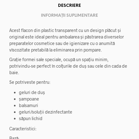
DESCRIERE
INFORMAȚII SUPLIMENTARE
Acest flacon din plastic transparent cu un design plăcut şi
original este ideal pentru ambalarea şi păstrarea diverselor
preparatelor cosmetice sau de igienizare cu o anumită
vîscozitate pretabilă la eliminarea prin pompare.
Graţie formei sale speciale, ocupă un spațiu minim,
potrivindu-se perfect în colţurile de duş sau cele din cada de
baie.
Se potriveste pentru:
geluri de duş
şampoane
balsamuri
geluri/soluții dezinfectante
săpun lichid
Caracteristici:
Bază: