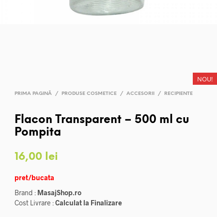
NOU!
PRIMA PAGINĂ
/
PRODUSE COSMETICE
/
ACCESORII
/
RECIPIENTE
Flacon Transparent – 500 ml cu
Pompita
16,00
lei
pret/bucata
Brand :
MasajShop.ro
Cost Livrare :
Calculat la Finalizare