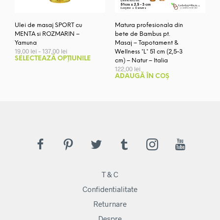
Ulei de masaj SPORT cu
Matura profesionala din
MENTA si ROZMARIN –
bete de Bambus pt.
Yamuna
Masaj – Tapotament &
Interval
19,00
lei
–
137,00
lei
Wellness *L* 51 cm (2,5-3
de
Acest
SELECTEAZĂ OPȚIUNILE
cm) – Natur – Italia
prețuri:
produs
122,00
lei
19,00 lei
ADAUGĂ ÎN COȘ
are
până
mai
la
137,00 lei
multe
variații.
Opțiunile
pot
fi
alese
în
pagina
T & C
produsului.
Confidentialitate
Returnare
Despre