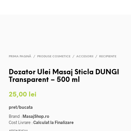
PRIMA PAGINĂ
/
PRODUSE COSMETICE
/
ACCESORII
/
RECIPIENTE
Dozator Ulei Masaj Sticla DUNGI
Transparent – 500 ml
25,00
lei
pret/bucata
Brand :
MasajShop.ro
Cost Livrare :
Calculat la Finalizare