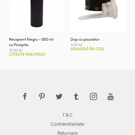
Recipient Negru – 500 ml
Dop cu picurător
3,05
lei
cu Pompita
ADAUGĂ ÎN COȘ
18,00
lei
CITEȘTE MAI MULT
T & C
Confidentialitate
Returnare