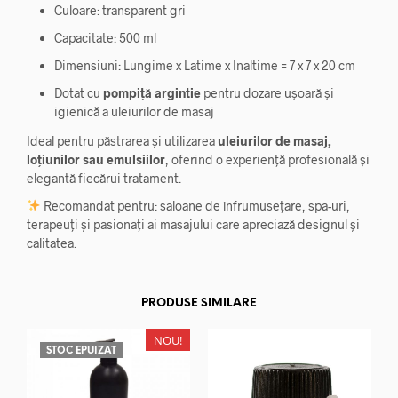
Culoare: transparent gri
Capacitate: 500 ml
Dimensiuni: Lungime x Latime x Inaltime = 7 x 7 x 20 cm
Dotat cu
pompiță argintie
pentru dozare ușoară și
igienică a uleiurilor de masaj
Ideal pentru păstrarea și utilizarea
uleiurilor de masaj,
loțiunilor sau emulsiilor
, oferind o experiență profesională și
elegantă fiecărui tratament.
Recomandat pentru: saloane de înfrumusețare, spa-uri,
terapeuți și pasionați ai masajului care apreciază designul și
calitatea.
PRODUSE SIMILARE
NOU!
STOC EPUIZAT