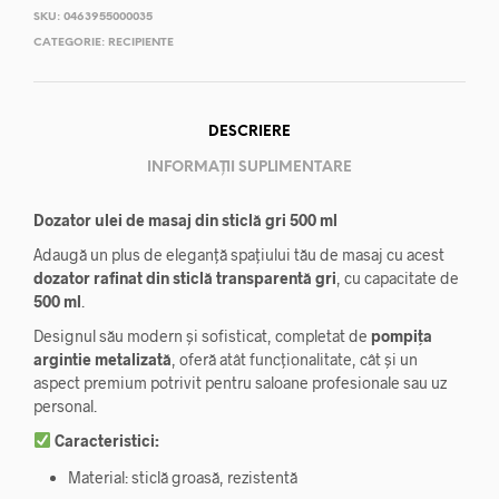
SKU:
0463955000035
CATEGORIE:
RECIPIENTE
DESCRIERE
INFORMAȚII SUPLIMENTARE
Dozator ulei de masaj din sticlă gri 500 ml
Adaugă un plus de eleganță spațiului tău de masaj cu acest
dozator rafinat din sticlă transparentă gri
, cu capacitate de
500 ml
.
Designul său modern și sofisticat, completat de
pompița
argintie metalizată
, oferă atât funcționalitate, cât și un
aspect premium potrivit pentru saloane profesionale sau uz
personal.
Caracteristici:
Material: sticlă groasă, rezistentă