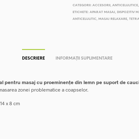
CATEGORII:
ACCESORII
,
ANTICELULITICE
ETICHETE:
APARAT MASAJ
,
DISPOZITIV 
ANTICELULITIC
,
MASAJ RELAXARE
,
TETR
DESCRIERE
INFORMAȚII SUPLIMENTARE
val pentru masaj cu proeminențe din lemn pe suport de cauci
masarea zonei problematice a coapselor.
14 x 8 cm