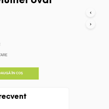
ulitei oval
!
TARE
DAUGĂ ÎN COȘ
recvent