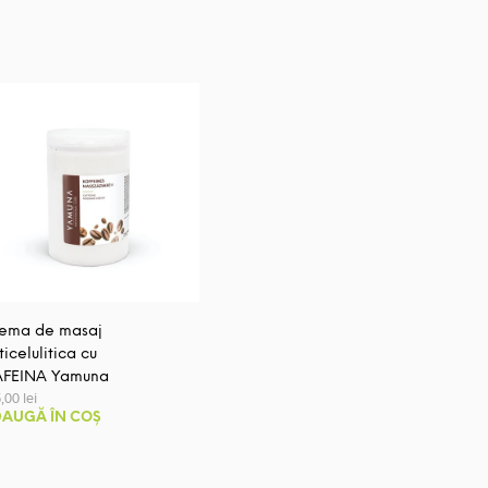
ema de masaj
ticelulitica cu
FEINA Yamuna
5,00
lei
AUGĂ ÎN COȘ