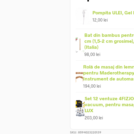
Pompita ULEI, Gel
12,00
lei
Bat din bambus pentr
cm (1,5-2 cm grosime)
(Italia)
98,00
lei
Rolă de masaj din lemn
pentru Maderotherapy
Instrument de automa
194,00
lei
Set 12 ventuze 4FIZJO
vacuum, pentru masaj 
LUX
203,00
lei
SKU:
8594023220139