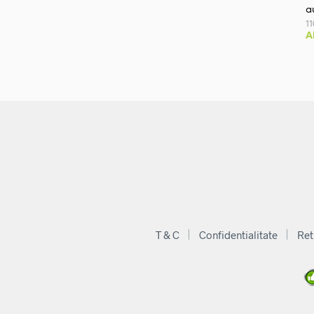
a
1
A
T & C
Confidentialitate
Ret