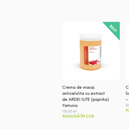
Crema de masaj
C
anticelulita cu extract
S
de ARDEI IUTE (paprika)
–
9
Yamuna
A
119,00
lei
ADAUGĂ ÎN COȘ