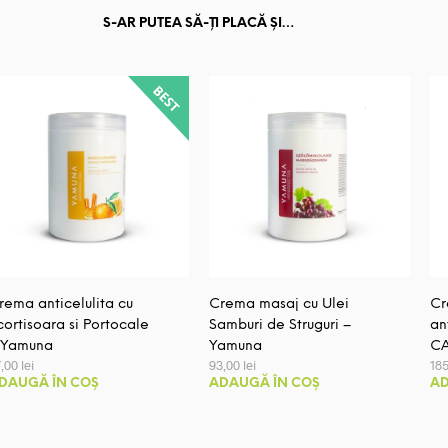
S-AR PUTEA SĂ-ȚI PLACĂ ȘI…
rema anticelulita cu
Crema masaj cu Ulei
Cr
cortisoara si Portocale
Samburi de Struguri –
an
 Yamuna
Yamuna
CA
7,00
lei
93,00
lei
18
DAUGĂ ÎN COȘ
ADAUGĂ ÎN COȘ
AD