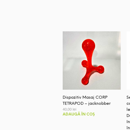
Dispozitiv Masaj CORP
S
TETRAPOD – jacknobber
c
40,00
lei
l
ADAUGĂ ÎN COȘ
D
I
î