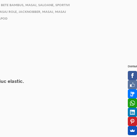
,
BETE BAMBUS
,
MASAJ
,
SALOANE
,
SPORTIVI
MASAJ ROLE
,
JACKNOBBER
,
MASAJ
,
MASAJ
APOD
Distribui
uc elastic.