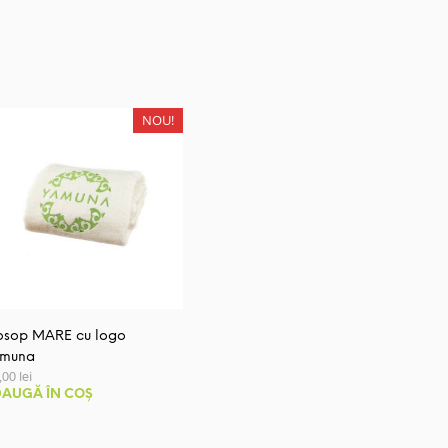
NOU!
osop MARE cu logo
muna
3,00
lei
AUGĂ ÎN COȘ