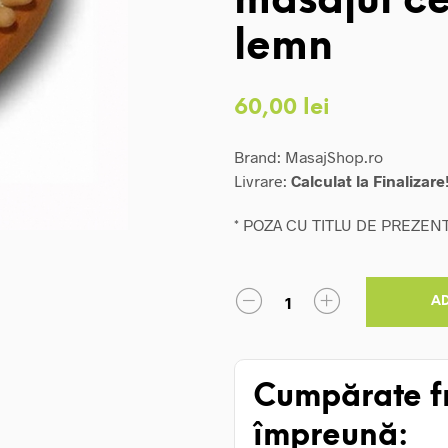
masajul cel
lemn
60,00
lei
Brand: MasajShop.ro
Livrare:
Calculat la Finalizare
* POZA CU TITLU DE PREZEN
A
Cumpărate f
împreună: