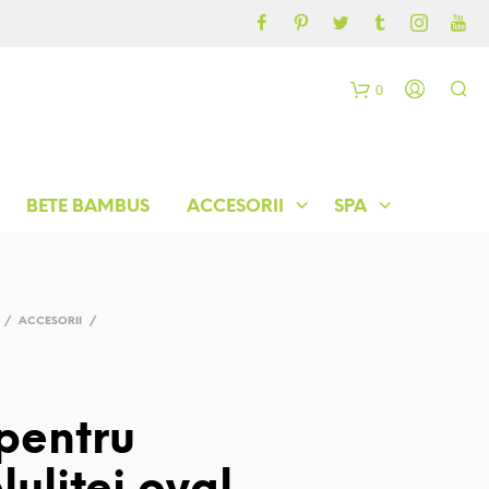
CONTUL MEU
BLOG
0
C
o
BETE BAMBUS
ACCESORII
SPA
ș
/
ACCESORII
/
 pentru