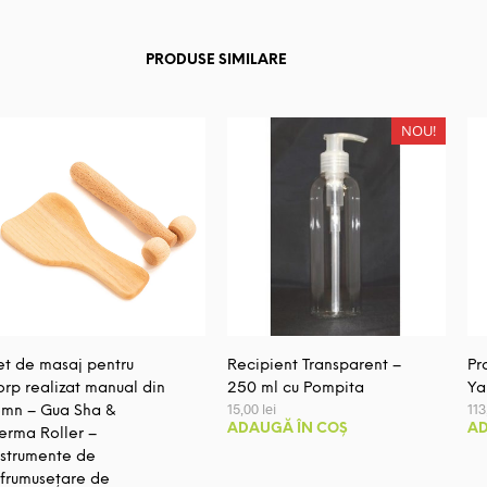
PRODUSE SIMILARE
NOU!
et de masaj pentru
Recipient Transparent –
Pr
orp realizat manual din
250 ml cu Pompita
Ya
15,00
lei
11
emn – Gua Sha &
ADAUGĂ ÎN COȘ
AD
erma Roller –
nstrumente de
nfrumusețare de