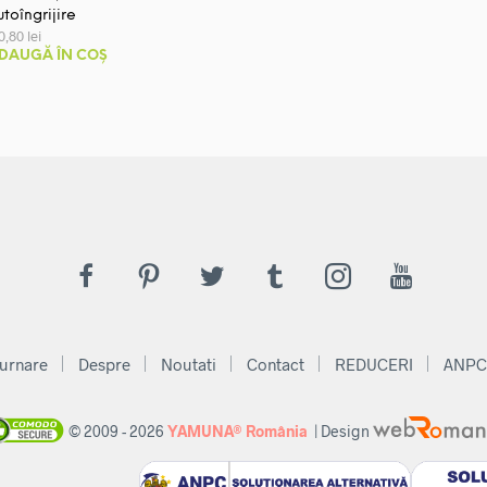
utoîngrijire
10,80
lei
DAUGĂ ÎN COȘ
urnare
Despre
Noutati
Contact
REDUCERI
ANPC
© 2009 - 2026
YAMUNA® România
| Design