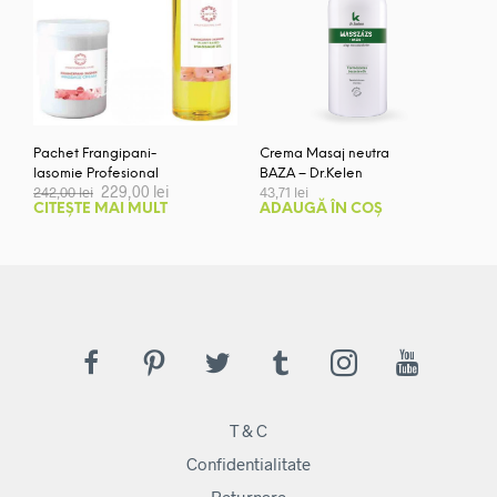
Pachet Frangipani-
Crema Masaj neutra
Iasomie Profesional
BAZA – Dr.Kelen
Prețul
Prețul
229,00
lei
242,00
lei
43,71
lei
inițial
curent
CITEȘTE MAI MULT
ADAUGĂ ÎN COȘ
a
este:
fost:
229,00 lei.
242,00 lei.
T & C
Confidentialitate