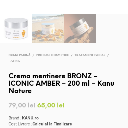
PRIMA PAGINĂ
/
PRODUSE COSMETICE
/
TRATAMENT FACIAL
/
ATIRID
Crema mentinere BRONZ –
ICONIC AMBER – 200 ml – Kanu
Nature
Prețul
Prețul
79,00
lei
65,00
lei
inițial
curent
Brand :
KANU.ro
a
este:
Cost Livrare :
Calculat la Finalizare