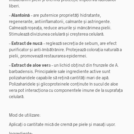
liberi.
–
Alantoină
– are puternice proprietăți hidratante,
regenerante, antiinflamatorii, calmante și astringente.
Calmează roșeața, reduce arsurile și mâncărimea pielii.
Stimulează diviziunea celulară și creșterea celulară.
–
Extract de nucă
– reglează secreția de sebum, are efect
purificator și anti-îmbătrânire. Protejează colorația naturală a
pielii, promovează restaurarea epidermei.
–
Extract de aloe ver
a – un lichid obținut din frunzele de A.
barbadensis. Principalele sale ingrediente active sunt
polizaharidele capabile să rețină cantități mari de apă.
Polizaharidele și glicoproteinele conținute în sucul de aloe
vera pot interacționa cu componentele imune de la suprafața
celulară.
Mod de utilizare:
Aplicați o cantitate mică de cremă pe piele și masați ușor.
Ingrediente: