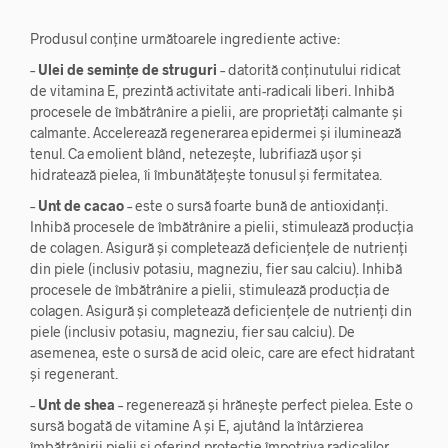
Produsul conține următoarele ingrediente active:
–
Ulei de semințe de struguri
– datorită conținutului ridicat
de vitamina E, prezintă activitate anti-radicali liberi. Inhibă
procesele de îmbătrânire a pielii, are proprietăți calmante și
calmante. Accelerează regenerarea epidermei și iluminează
tenul. Ca emolient blând, netezește, lubrifiază ușor și
hidratează pielea, îi îmbunătățește tonusul și fermitatea.
–
Unt de cacao
– este o sursă foarte bună de antioxidanți.
Inhibă procesele de îmbătrânire a pielii, stimulează producția
de colagen. Asigură și completează deficiențele de nutrienți
din piele (inclusiv potasiu, magneziu, fier sau calciu). Inhibă
procesele de îmbătrânire a pielii, stimulează producția de
colagen. Asigură și completează deficiențele de nutrienți din
piele (inclusiv potasiu, magneziu, fier sau calciu). De
asemenea, este o sursă de acid oleic, care are efect hidratant
și regenerant.
–
Unt de shea
– regenerează și hrănește perfect pielea. Este o
sursă bogată de vitamine A și E, ajutând la întârzierea
îmbătrânirii pielii și oferind protecție împotriva radicalilor