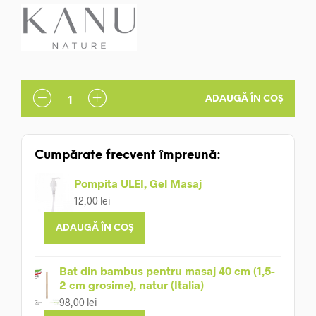
fost:
65,00 lei.
79,00 lei.
ADAUGĂ ÎN COȘ
Cumpărate frecvent împreună:
Pompita ULEI, Gel Masaj
12,00
lei
ADAUGĂ ÎN COȘ
Bat din bambus pentru masaj 40 cm (1,5-
2 cm grosime), natur (Italia)
98,00
lei