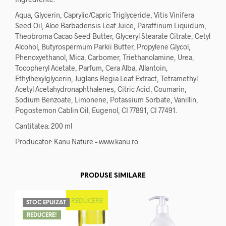
Aqua, Glycerin, Caprylic/Capric Triglyceride, Vitis Vinifera
Seed Oil, Aloe Barbadensis Leaf Juice, Paraffinum Liquidum,
Theobroma Cacao Seed Butter, Glyceryl Stearate Citrate, Cetyl
Alcohol, Butyrospermum Parkii Butter, Propylene Glycol,
Phenoxyethanol, Mica, Carbomer, Triethanolamine, Urea,
Tocopheryl Acetate, Parfum, Cera Alba, Allantoin,
Ethylhexylglycerin, Juglans Regia Leaf Extract, Tetramethyl
Acetyl Acetahydronaphthalenes, Citric Acid, Coumarin,
Sodium Benzoate, Limonene, Potassium Sorbate, Vanillin,
Pogostemon Cablin Oil, Eugenol, CI 77891, CI 77491.
Cantitatea: 200 ml
Producator: Kanu Nature – www.kanu.ro
PRODUSE SIMILARE
REDUCERE
STOC EPUIZAT
REDUCERE!