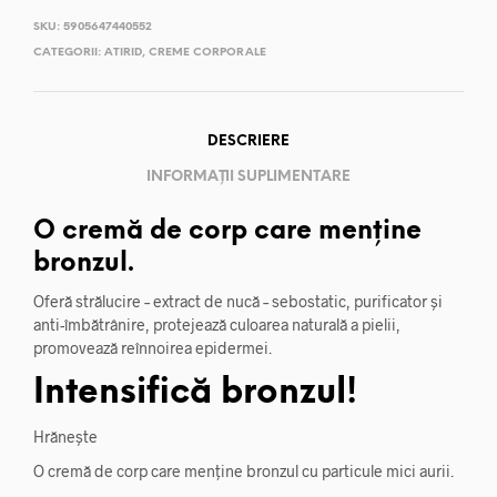
SKU:
5905647440552
CATEGORII:
ATIRID
,
CREME CORPORALE
DESCRIERE
INFORMAȚII SUPLIMENTARE
O cremă de corp care menține
bronzul.
Oferă strălucire – extract de nucă – sebostatic, purificator și
anti-îmbătrânire, protejează culoarea naturală a pielii,
promovează reînnoirea epidermei.
Intensifică bronzul!
Hrănește
O cremă de corp care menține bronzul cu particule mici aurii.