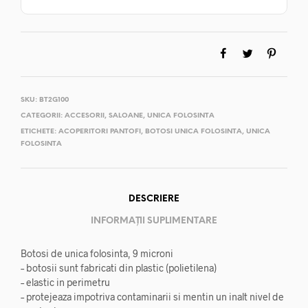
SKU:
BT2G100
CATEGORII:
ACCESORII
,
SALOANE
,
UNICA FOLOSINTA
ETICHETE:
ACOPERITORI PANTOFI
,
BOTOSI UNICA FOLOSINTA
,
UNICA
FOLOSINTA
DESCRIERE
INFORMAȚII SUPLIMENTARE
Botosi de unica folosinta, 9 microni
– botosii sunt fabricati din plastic (polietilena)
– elastic in perimetru
– protejeaza impotriva contaminarii si mentin un inalt nivel de