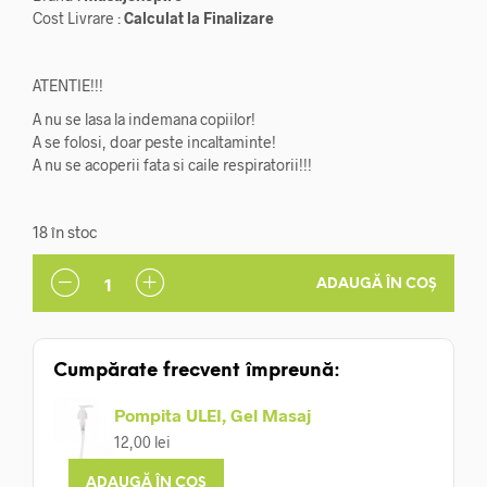
Cost Livrare :
Calculat la Finalizare
ATENTIE!!!
A nu se lasa la indemana copiilor!
A se folosi, doar peste incaltaminte!
A nu se acoperii fata si caile respiratorii!!!
18 în stoc
ADAUGĂ ÎN COȘ
Cumpărate frecvent împreună:
Pompita ULEI, Gel Masaj
12,00
lei
ADAUGĂ ÎN COȘ