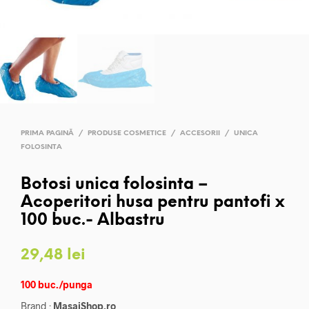
PRIMA PAGINĂ
/
PRODUSE COSMETICE
/
ACCESORII
/
UNICA
FOLOSINTA
Botosi unica folosinta –
Acoperitori husa pentru pantofi x
100 buc.- Albastru
29,48
lei
100 buc./punga
Brand :
MasajShop.ro