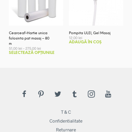
Cearceaf-Hartie unica
Pompita ULEI, Gel Masaj
12,00
lei
folosinta pat masaj – 80
ADAUGĂ ÎN COȘ
m
Interval
51,00
lei
–
275,00
lei
de
Acest
SELECTEAZĂ OPȚIUNILE
prețuri:
produs
51,00 lei
are
până
mai
la
275,00 lei
multe
variații.
Opțiunile
pot
fi
alese
T & C
în
pagina
Confidentialitate
produsului.
Returnare