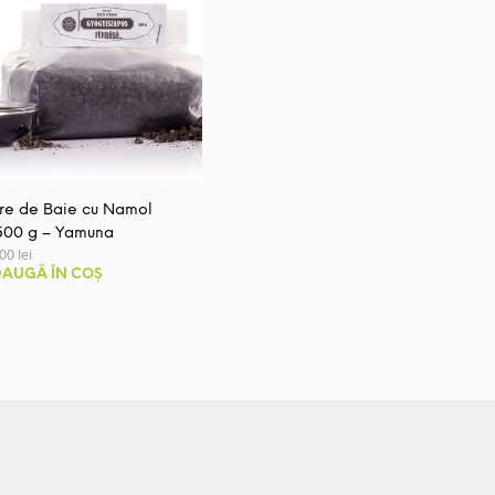
re de Baie cu Namol
500 g – Yamuna
,00
lei
AUGĂ ÎN COȘ