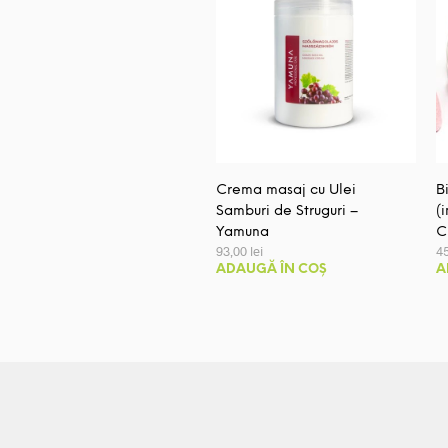
Crema masaj cu Ulei
B
Samburi de Struguri –
(
Yamuna
C
93,00
lei
4
ADAUGĂ ÎN COȘ
A