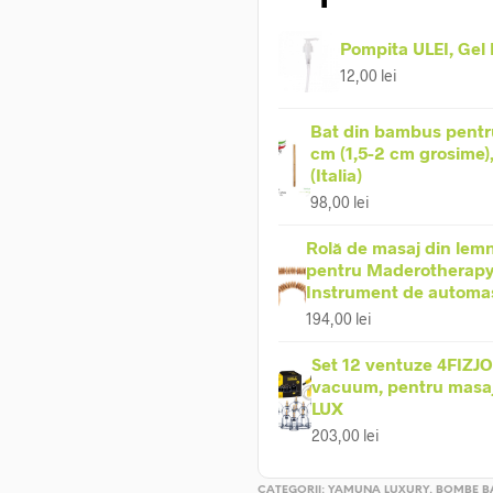
Pompita ULEI, Gel
12,00
lei
Bat din bambus pentr
cm (1,5-2 cm grosime)
(Italia)
98,00
lei
Rolă de masaj din lemn
pentru Maderotherapy
Instrument de automa
194,00
lei
Set 12 ventuze 4FIZJO
vacuum, pentru masaj 
LUX
203,00
lei
CATEGORII:
YAMUNA LUXURY
,
BOMBE B