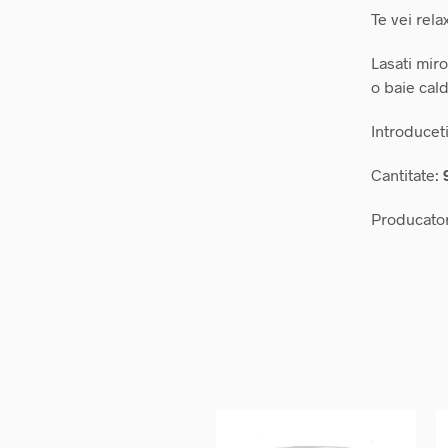
Te vei rela
Lasati miro
o baie cald
Introducet
Cantitate:
Producato