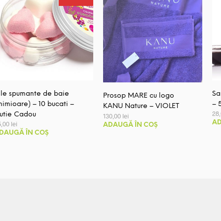
ile spumante de baie
Sa
Prosop MARE cu logo
inimioare) – 10 bucati –
– 
KANU Nature – VIOLET
28
utie Cadou
130,00
lei
AD
5,00
lei
ADAUGĂ ÎN COȘ
DAUGĂ ÎN COȘ