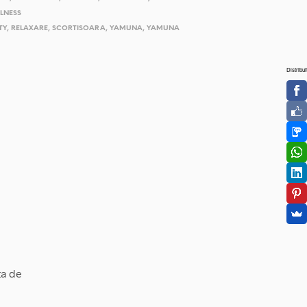
LNESS
TY
,
RELAXARE
,
SCORTISOARA
,
YAMUNA
,
YAMUNA
Distribui
ta de