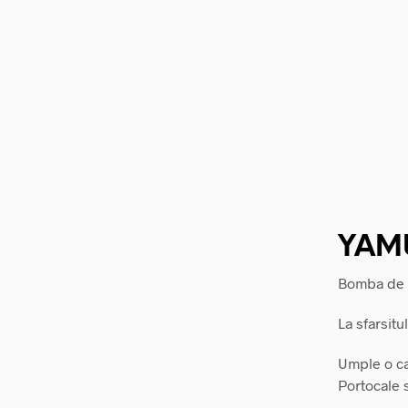
YAMU
Bomba de B
La sfarsitu
Umple o ca
Portocale s