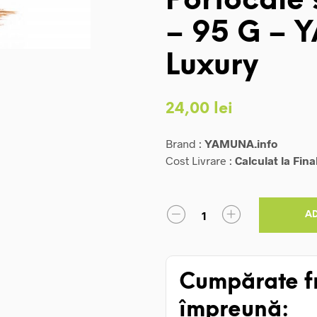
Portocale 
– 95 G –
Luxury
24,00
lei
Brand :
YAMUNA.info
Cost Livrare :
Calculat la Fina
A
Cumpărate f
împreună: