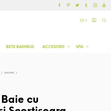
CONTUL MEU
BLOG
0
C
o
BETE BAMBUS
ACCESORII
SPA
ș
/
AROME
/
Baie cu