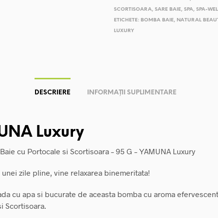
SCORTISOARA
,
SARE BAIE
,
SPA
,
SPA-WEL
ETICHETE:
BOMBA BAIE
,
NATURAL BEAU
LUXURY
DESCRIERE
INFORMAȚII SUPLIMENTARE
NA Luxury
aie cu Portocale si Scortisoara – 95 G – YAMUNA Luxury
l unei zile pline, vine relaxarea binemeritata!
da cu apa si bucurate de aceasta bomba cu aroma efervescen
i Scortisoara.