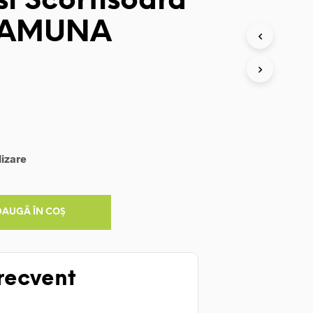
si Scortisoara
 YAMUNA
lizare
DAUGĂ ÎN COȘ
recvent