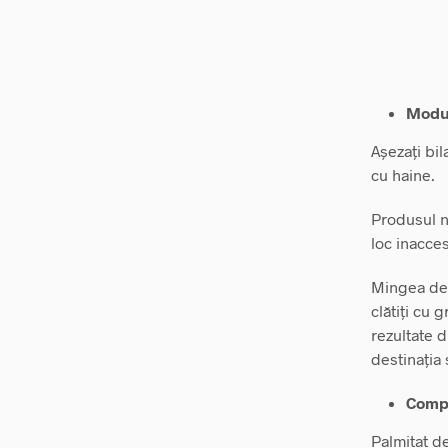
Modul
Așezați bi
cu haine.
Produsul nu
loc inacces
Mingea de 
clătiți cu 
rezultate 
destinația 
Compo
Palmitat de