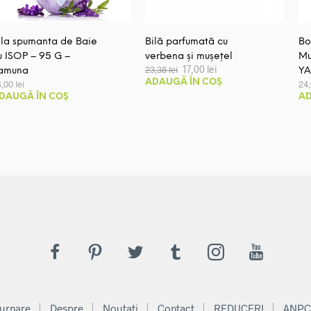
ila spumanta de Baie
Bilă parfumată cu
Bo
u ISOP – 95 G –
verbena și mușețel
Mu
Prețul
Prețul
17,00
lei
23,38
lei
amuna
Y
inițial
curent
ADAUGĂ ÎN COȘ
4,00
lei
24
a
este:
DAUGĂ ÎN COȘ
AD
fost:
17,00 lei.
23,38 lei.
urnare
Despre
Noutati
Contact
REDUCERI
ANPC