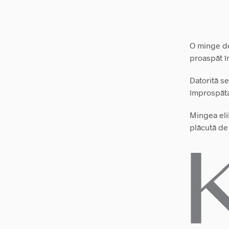
O minge de
proaspăt î
Datorită s
împrospăta
Mingea eli
plăcută de