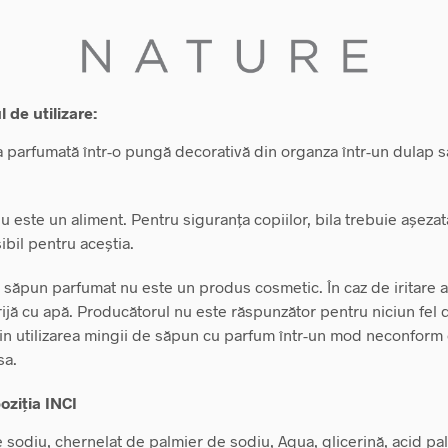
 de utilizare:
la parfumată într-o pungă decorativă din organza într-un dulap s
 este un aliment. Pentru siguranța copiilor, bila trebuie așezat
ibil pentru aceștia.
săpun parfumat nu este un produs cosmetic. În caz de iritare a 
grijă cu apă. Producătorul nu este răspunzător pentru niciun fel
din utilizarea mingii de săpun cu parfum într-un mod neconform
sa.
ziția INCI
 sodiu, chernelat de palmier de sodiu, Aqua, glicerină, acid pal