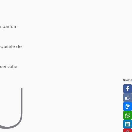
un parfum
rodusele de
 senzație
Distribui