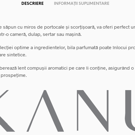
DESCRIERE
INFORMAȚII SUPLIMENTARE
 săpun cu miros de portocale și scorțișoară, va oferi perfect 
ntr-o cameră, dulap, sertar sau mașină.
elecției optime a ingredientelor, bila parfumată poate înlocui p
re sintetice.
berează lent compușii aromatici pe care îi conține, asigurând o
 prospețime.