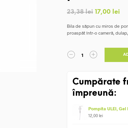
Prețul
Pr
23,38
lei
17,00
lei
inițial
cu
Bila de săpun cu miros de port
a
es
proaspăt într-o cameră, dulap,
fost:
17,
23,38 lei.
A
Cumpărate f
împreună:
Pompita ULEI, Gel
12,00
lei