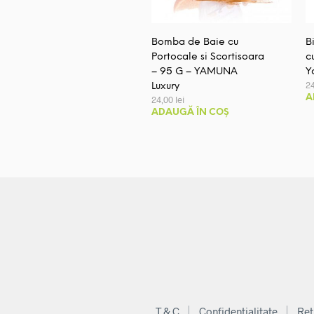
Bomba de Baie cu
B
Portocale si Scortisoara
c
– 95 G – YAMUNA
Y
2
Luxury
A
24,00
lei
ADAUGĂ ÎN COȘ
T & C
Confidentialitate
Ret