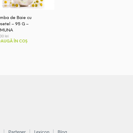
mba de Baie cu
setel – 95 G –
AMUNA
,00
lei
AUGĂ ÎN COȘ
Partener
Lexicon
Blog