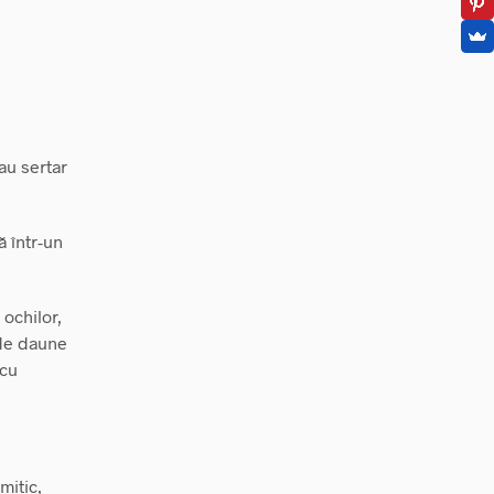
au sertar
ă într-un
ochilor,
 de daune
 cu
mitic,