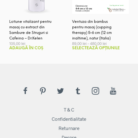
Lotiune vitalizant pentru
Ventuza din bambus
masaj cu extract din
pentru masaj (cupping
Sambure de Struguri si
therapy) 5-6 cm (12 cm
Cafeina – Dr.Kelen
inaltime), natur (Italia)
Interval
105,00
lei
89,00
lei
–
480,00
lei
de
Aces
ADAUGĂ ÎN COȘ
SELECTEAZĂ OPȚIUNILE
prețuri:
prod
89,00 lei
are
până
mai
la
480,00 lei
mult
variaț
Opți
pot
fi
ales
T & C
în
pagi
Confidentialitate
prod
Returnare
Despre