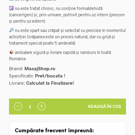
nu este tratat chimic, nu conține formaldehidă
(cancerigen) și, prin urmare, potrivit pentru uz intern (precum
și pentru uz extern)
nu este spart sau crăpat și selectat cu precizie în momentul
achiziției (crăparea este un proces natural, dar cu grijă și
tratament special poate fi amânată)
ambalare sigură și livrare rapidă și ramburs în toată
România
Brand:
MasajShop.ro
Specificatii:
Pret/bucata !
Livrare:
Calculat la Finalizare!
ADAUGĂ ÎN COȘ
Cumpărate frecvent împreună: