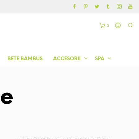
CONTUL MEU
BLOG
0
C
o
BETE BAMBUS
ACCESORII
SPA
ș
le