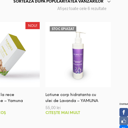
SORTEAZĂ DUPĂ POPULARITATEA VÂNZĂRILOR
Sortat
Afișez toate cele 6 rezultate
după
popularitate
NOU!
STOC EPUIZAT
 la rece
Lotiune corp hidratanta cu
me – Yamuna
ulei de Lavanda – YAMUNA
Distribui
55,00
lei
COȘ
CITEȘTE MAI MULT