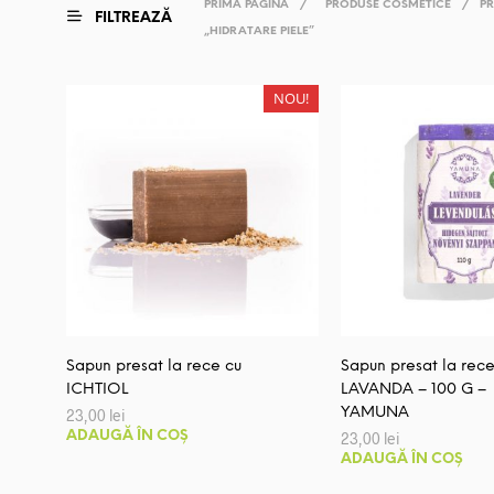
PRIMA PAGINĂ
/
PRODUSE COSMETICE
/
PR
FILTREAZĂ
„HIDRATARE PIELE”
NOU!
Sapun presat la rece cu
Sapun presat la rece
ICHTIOL
LAVANDA – 100 G –
YAMUNA
23,00
lei
ADAUGĂ ÎN COȘ
23,00
lei
ADAUGĂ ÎN COȘ