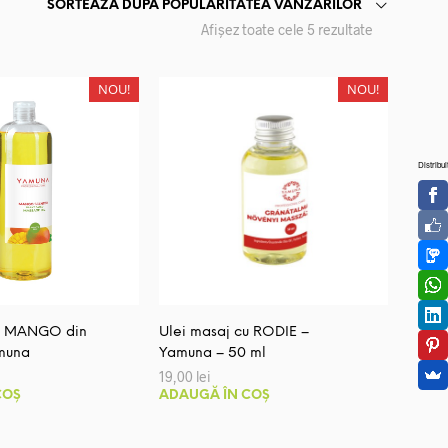
SORTEAZĂ DUPĂ POPULARITATEA VÂNZĂRILOR
Sortat
Afișez toate cele 5 rezultate
după
popularitate
NOU!
NOU!
Distribui
cu MANGO din
Ulei masaj cu RODIE –
muna
Yamuna – 50 ml
19,00
lei
COȘ
ADAUGĂ ÎN COȘ