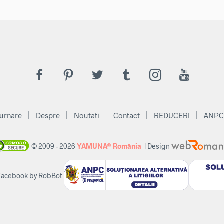
mai
,00 lei
multe
variații.
Opțiunile
pot
fi
alese
în
pagina
urnare
produsului.
Despre
Noutati
Contact
REDUCERI
ANPC
© 2009 - 2026
YAMUNA® România
| Design
 Facebook by RobBot