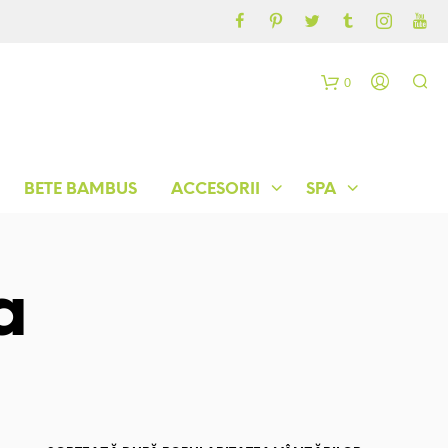
CONTUL MEU
BLOG
0
C
o
BETE BAMBUS
ACCESORII
SPA
ș
a