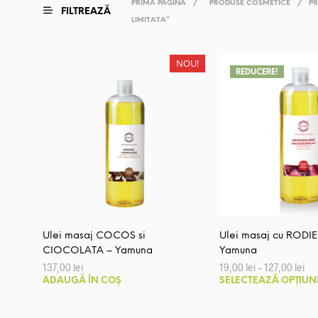
PRIMA PAGINĂ
/
PRODUSE COSMETICE
/
PR
FILTREAZĂ
LIMITATA”
NOU!
REDUCERE!
Ulei masaj COCOS si
Ulei masaj cu RODIE
CIOCOLATA – Yamuna
Yamuna
Int
137,00
lei
19,00
lei
–
127,00
lei
de
ADAUGĂ ÎN COȘ
SELECTEAZĂ OPȚIUN
pre
19,
pâ