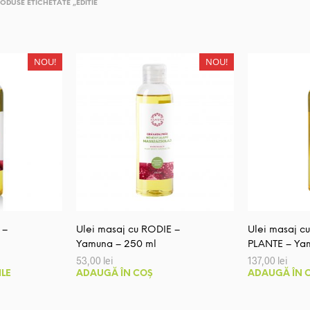
ODUSE ETICHETATE „EDITIE
NOU!
NOU!
 –
Ulei masaj cu RODIE –
Ulei masaj 
Yamuna – 250 ml
PLANTE – Ya
erval
53,00
lei
137,00
lei
Acest
ILE
ADAUGĂ ÎN COȘ
ADAUGĂ ÎN 
țuri:
produs
00 lei
nă
are