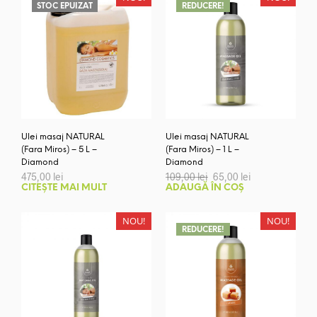
STOC EPUIZAT
REDUCERE!
Ulei masaj NATURAL
Ulei masaj NATURAL
(Fara Miros) – 5 L –
(Fara Miros) – 1 L –
Diamond
Diamond
Prețul
Prețul
475,00
lei
109,00
lei
65,00
lei
inițial
curent
CITEȘTE MAI MULT
ADAUGĂ ÎN COȘ
a
este:
fost:
65,00 lei.
109,00 lei.
NOU!
NOU!
REDUCERE!