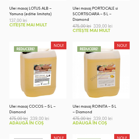
Ulei masaj LOTUS ALB –
Ulei masaj PORTOCALE si
Yamuna (editie limitata)
SCORTISOARA – 5 L –
137,00
lei
Diamond
Prețul
Prețul
CITEȘTE MAI MULT
475,00
lei
339,00
lei
inițial
curent
CITEȘTE MAI MULT
a
este:
fost:
339,00 lei.
475,00 lei.
NOU!
NOU!
REDUCERE!
REDUCERE!
Ulei masaj COCOS – 5 L –
Ulei masaj ROINITA – 5 L
Diamond
– Diamond
Prețul
Prețul
Prețul
Prețul
475,00
lei
339,00
lei
475,00
lei
339,00
lei
inițial
curent
inițial
curent
ADAUGĂ ÎN COȘ
ADAUGĂ ÎN COȘ
a
este:
a
este:
fost:
339,00 lei.
fost:
339,00 lei.
475,00 lei.
475,00 lei.
NOU!
NOU!