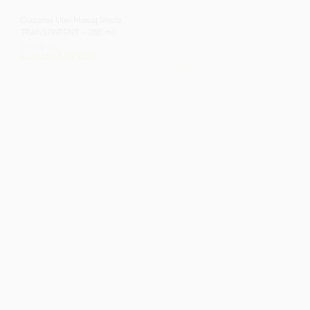
Dozator Ulei Masaj Sticla
Dozator Ulei Masaj Sticla
TRANSPARENT – 250 ml
DUNGI Transparent – 500
20,00
lei
ml
ADAUGĂ ÎN COȘ
25,00
lei
ADAUGĂ ÎN COȘ
STOC EPUIZAT
Dozator Ulei Masaj Sticla
Dozator Ulei Masaj Sticla
Chihlimbar – 300 ml
DIAMOND GRI – 400 ml
30,00
lei
32,00
lei
CITEȘTE MAI MULT
ADAUGĂ ÎN COȘ