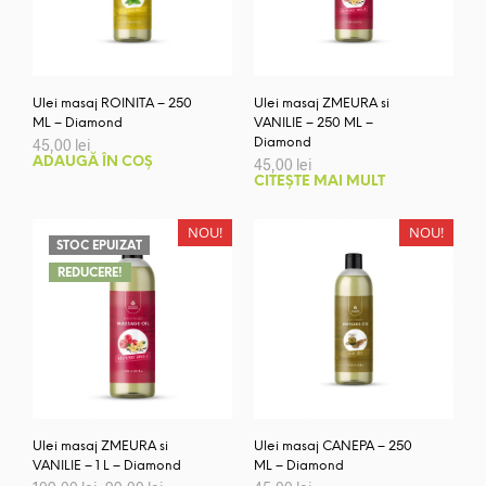
Ulei masaj ROINITA – 250
Ulei masaj ZMEURA si
ML – Diamond
VANILIE – 250 ML –
45,00
lei
Diamond
ADAUGĂ ÎN COȘ
45,00
lei
CITEȘTE MAI MULT
NOU!
NOU!
STOC EPUIZAT
REDUCERE!
Ulei masaj ZMEURA si
Ulei masaj CANEPA – 250
VANILIE – 1 L – Diamond
ML – Diamond
Prețul
Prețul