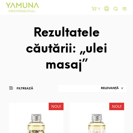
0
Rezultatele
căutării: „ulei
masaj”
FILTREAZĂ
NOU!
NOU!