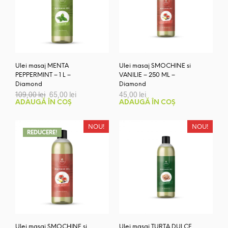
Ulei masaj MENTA
Ulei masaj SMOCHINE si
PEPPERMINT – 1 L –
VANILIE – 250 ML –
Diamond
Diamond
Prețul
Prețul
109,00
lei
65,00
lei
45,00
lei
inițial
curent
ADAUGĂ ÎN COȘ
ADAUGĂ ÎN COȘ
a
este:
fost:
65,00 lei.
109,00 lei.
NOU!
NOU!
REDUCERE!
Ulei masaj SMOCHINE si
Ulei masaj TURTA DULCE