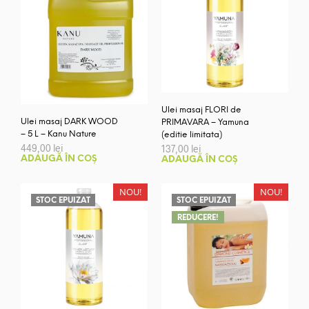
Ulei masaj FLORI de
Ulei masaj DARK WOOD
PRIMAVARA – Yamuna
– 5 L – Kanu Nature
(editie limitata)
449,00
lei
137,00
lei
ADAUGĂ ÎN COȘ
ADAUGĂ ÎN COȘ
NOU!
NOU!
STOC EPUIZAT
STOC EPUIZAT
REDUCERE!