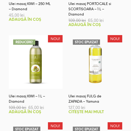
Ulei masaj KIWI – 250 ML
Ulei masaj PORTOCALE si
– Diamond
SCORTISOARA – 1 L –
45,00
lei
Diamond
Prețul
Prețul
ADAUGĂ ÎN COȘ
109,00
lei
65,00
lei
inițial
curent
ADAUGĂ ÎN COȘ
a
este:
fost:
65,00 lei.
109,00 lei.
NOU!
NOU!
REDUCERE!
STOC EPUIZAT
Ulei masaj KIWI – 1 L –
Ulei masaj FULG de
Diamond
ZAPADA – Yamuna
Prețul
Prețul
109,00
lei
65,00
lei
127,00
lei
inițial
curent
ADAUGĂ ÎN COȘ
CITEȘTE MAI MULT
a
este:
fost:
65,00 lei.
109,00 lei.
NOU!
NOU!
STOC EPUIZAT
STOC EPUIZAT