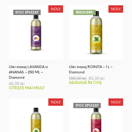
NOU!
NOU!
STOC EPUIZAT
REDUCERE!
Ulei masaj LAVANDA si
Ulei masaj ROINITA – 1 L –
ANANAS – 250 ML –
Diamond
Prețul
Prețul
Diamond
109,00
lei
65,00
lei
inițial
curent
45,00
lei
ADAUGĂ ÎN COȘ
a
este:
CITEȘTE MAI MULT
fost:
65,00 lei.
109,00 lei.
NOU!
NOU!
STOC EPUIZAT