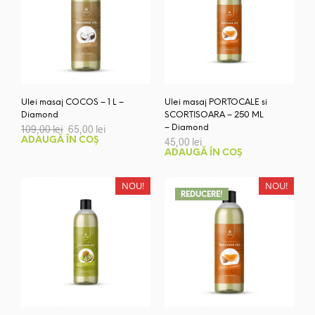
Ulei masaj COCOS – 1 L –
Ulei masaj PORTOCALE si
Diamond
SCORTISOARA – 250 ML
Prețul
Prețul
109,00
lei
65,00
lei
– Diamond
inițial
curent
ADAUGĂ ÎN COȘ
45,00
lei
a
este:
ADAUGĂ ÎN COȘ
fost:
65,00 lei.
109,00 lei.
NOU!
NOU!
REDUCERE!