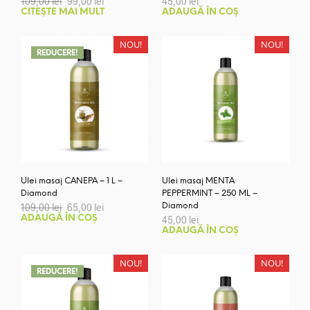
109,00
lei
99,00
lei
45,00
lei
inițial
curent
CITEȘTE MAI MULT
ADAUGĂ ÎN COȘ
a
este:
fost:
99,00 lei.
109,00 lei.
NOU!
NOU!
REDUCERE!
Ulei masaj CANEPA – 1 L –
Ulei masaj MENTA
Diamond
PEPPERMINT – 250 ML –
Prețul
Prețul
109,00
lei
65,00
lei
Diamond
inițial
curent
ADAUGĂ ÎN COȘ
45,00
lei
a
este:
ADAUGĂ ÎN COȘ
fost:
65,00 lei.
109,00 lei.
NOU!
NOU!
REDUCERE!