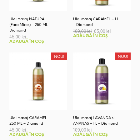
Ulei masaj NATURAL
Ulei masaj CARAMEL – 1 L
(Fara Miros) – 250 ML –
– Diamond
Prețul
Prețul
Diamond
109,00
lei
65,00
lei
inițial
curent
45,00
lei
ADAUGĂ ÎN COȘ
a
este:
ADAUGĂ ÎN COȘ
fost:
65,00 lei.
109,00 lei.
NOU!
NOU!
Ulei masaj CARAMEL –
Ulei masaj LAVANDA si
250 ML – Diamond
ANANAS – 1 L – Diamond
45,00
lei
109,00
lei
ADAUGĂ ÎN COȘ
ADAUGĂ ÎN COȘ