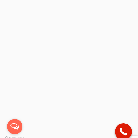
STOC EPUIZAT
Dozator Ulei Masaj Sticla
Dozator Ulei Masaj
BLEU – 280 ml
STICLA AURIE – 320 ml
30,00
lei
35,00
lei
ADAUGĂ ÎN COȘ
CITEȘTE MAI MULT
NOU!
NOU!