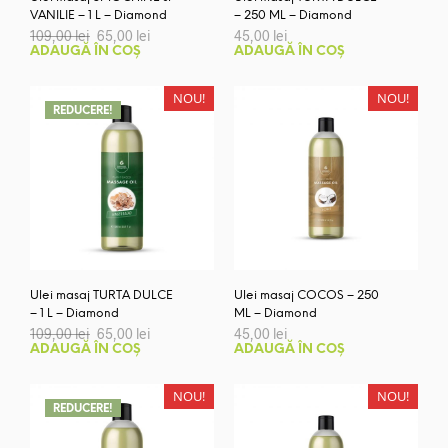
VANILIE – 1 L – Diamond
– 250 ML – Diamond
Prețul
Prețul
109,00
lei
65,00
lei
45,00
lei
inițial
curent
ADAUGĂ ÎN COȘ
ADAUGĂ ÎN COȘ
a
este:
fost:
65,00 lei.
109,00 lei.
NOU!
NOU!
REDUCERE!
Ulei masaj TURTA DULCE
Ulei masaj COCOS – 250
– 1 L – Diamond
ML – Diamond
Prețul
Prețul
109,00
lei
65,00
lei
45,00
lei
inițial
curent
ADAUGĂ ÎN COȘ
ADAUGĂ ÎN COȘ
a
este:
fost:
65,00 lei.
109,00 lei.
NOU!
NOU!
REDUCERE!